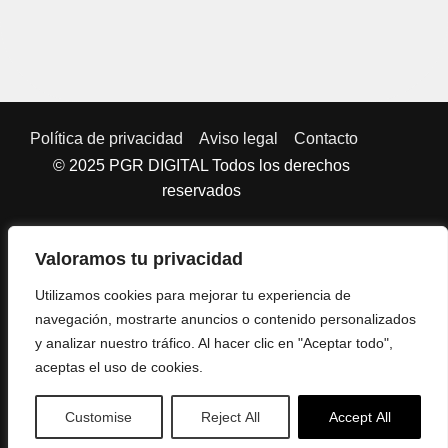
Política de privacidad
Aviso legal
Contacto
© 2025 PGR DIGITAL Todos los derechos
reservados
Valoramos tu privacidad
Utilizamos cookies para mejorar tu experiencia de
navegación, mostrarte anuncios o contenido personalizados
y analizar nuestro tráfico. Al hacer clic en "Aceptar todo",
aceptas el uso de cookies.
t in touch!
Get in touch!
Get in touch!
Customise
Reject All
Accept All