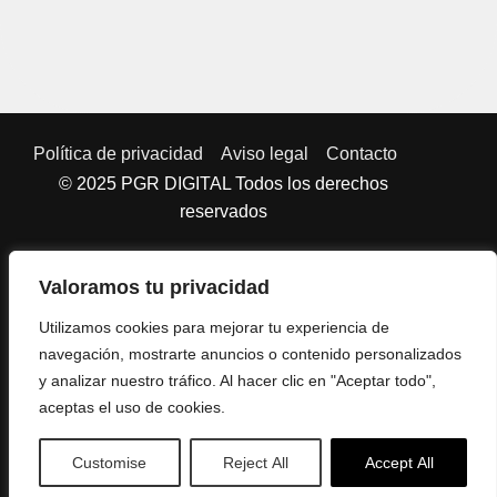
Política de privacidad
Aviso legal
Contacto
© 2025 PGR DIGITAL Todos los derechos
reservados
Valoramos tu privacidad
Utilizamos cookies para mejorar tu experiencia de
navegación, mostrarte anuncios o contenido personalizados
y analizar nuestro tráfico. Al hacer clic en "Aceptar todo",
aceptas el uso de cookies.
Get in touch!
Get in touch!
Get in touch!
Customise
Reject All
Accept All