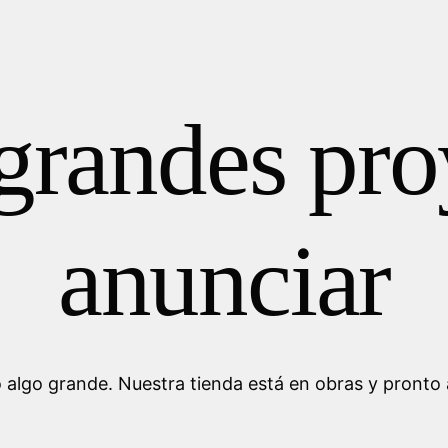
randes pro
anunciar
 algo grande. Nuestra tienda está en obras y pronto a