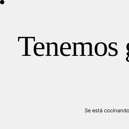
Skip
Home
Equipo
Contacto
to
Contáctanos
Contáctanos
content
Tenemos g
Se está cocinando